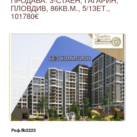
ПЛОВДИВ, 86КВ.М., 5/13ЕТ.,
101780€
Реф.№
2223