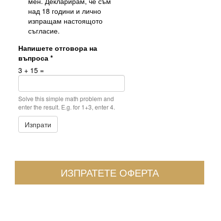
мен. Декларирам, че съм
над 18 години и лично
изпращам настоящото
съгласие.
Напишете отговора на
въпроса
*
3 + 15 =
Solve this simple math problem and
enter the result. E.g. for 1+3, enter 4.
Изпрати
ИЗПРАТЕТЕ ОФЕРТА