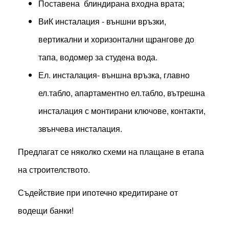
Поставена блиндирана входна врата;
ВиК инсталация - външни връзки,
вертикални и хоризонтални щрангове до
тапа, водомер за студена вода.
Ел. инсталация- външна връзка, главно
ел.табло, апартаментно ел.табло, вътрешна
инсталация с монтирани ключове, контакти,
звънчева инсталация.
Предлагат се няколко схеми на плащане в етапа
на строителството.
Съдействие при ипотечно кредитиране от
водещи банки!