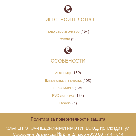
ТИП СТРОИТЕЛСТВО
ново строителство
(154)
тухла
(2)
ОСОБЕНОСТИ
Асансьор
(152)
Шпакловка и замазка
(150)
Паркомясто
(139)
PVC дограма
(134)
Гараж
(84)
Политика за поверителност и защита
"ЗЛАТЕН КЛЮЧ-НЕДВИЖИМИ ИМОТИ" ЕООД, гр.Пловдив, ул.
Софроний Врачански № 2, ет.2; моб +359 88 77 44 014