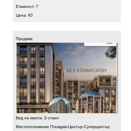
Етажност:
7
Цена:
€0
Продава
Вид на имота:
2-стаен
Местоположение
Пловдив
›
Център
›
Суперцентър