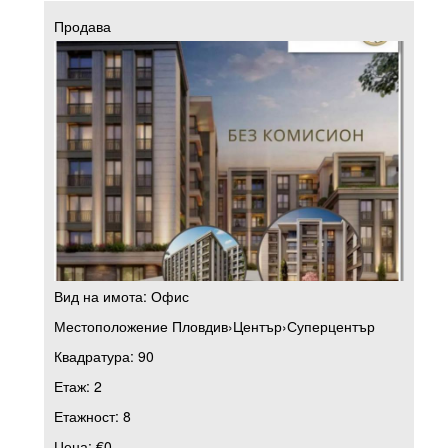
Продава
Вид на имота:
Офис
Местоположение
Пловдив
›
Център
›
Суперцентър
Квадратура:
90
Етаж:
2
Етажност:
8
Цена:
€0