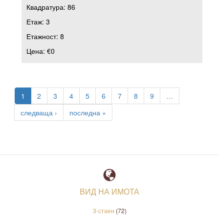
Квадратура:
86
Етаж:
3
Етажност:
8
Цена:
€0
1
2
3
4
5
6
7
8
9
…
следваща ›
последна »
ВИД НА ИМОТА
3-стаен
(72)