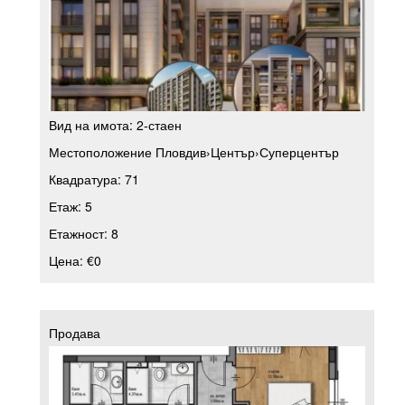
Вид на имота:
2-стаен
Местоположение
Пловдив
›
Център
›
Суперцентър
Квадратура:
71
Етаж:
5
Етажност:
8
Цена:
€0
Продава