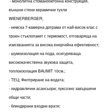
- монолитна стоманобетонна конструкция,
външни стени керамични тухли
WIENERBERGER;
- немска 7-камерна дограма от най-висок клас с
троен стъклопакет с термомост, отговаряща на
изискванията за висока енергийна ефективност;
- шумоизолация на пода, осигуряваща
висококачествена звукова защита,
топлоизолация BAUMIT 10см.;
- ТЕЦ; Филтриране на водата;
- хидравлични асансьори; луксозно завършени
общи части;
- блиндирани входни врати;