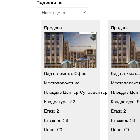
Подреди по
Продава
Продава
Вид на имота:
Офис
Вид на имота
Местоположение
Местоположе
Пловдив
›
Център
›
Суперцентър
Пловдив
›
Цен
Квадратура:
52
Квадратура:
9
Етаж:
2
Етаж:
2
Етажност:
8
Етажност:
8
Цена:
€0
Цена:
€0