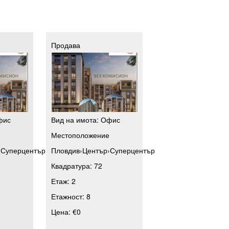
Продава
фис
Вид на имота:
Офис
е
Местоположение
›
Суперцентър
Пловдив
›
Център
›
Суперцентър
Квадратура:
72
Етаж:
2
Етажност:
8
Цена:
€0