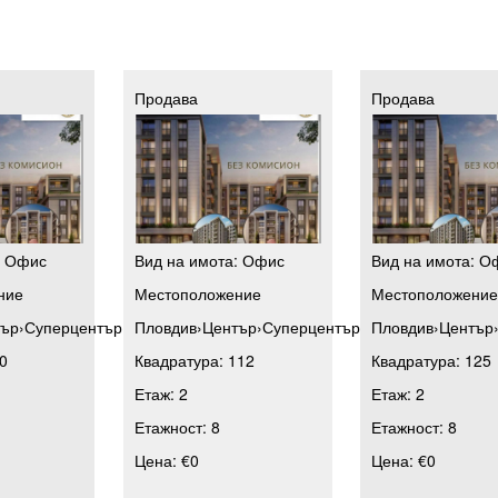
Продава
Продава
:
Офис
Вид на имота:
Офис
Вид на имота:
О
ние
Местоположение
Местоположени
тър
›
Суперцентър
Пловдив
›
Център
›
Суперцентър
Пловдив
›
Център
0
Квадратура:
112
Квадратура:
125
Етаж:
2
Етаж:
2
Етажност:
8
Етажност:
8
Цена:
€0
Цена:
€0