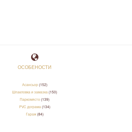
ОСОБЕНОСТИ
Асансьор
(152)
Шпакловка и замазка
(150)
Паркомясто
(139)
PVC дограма
(134)
Гараж
(84)