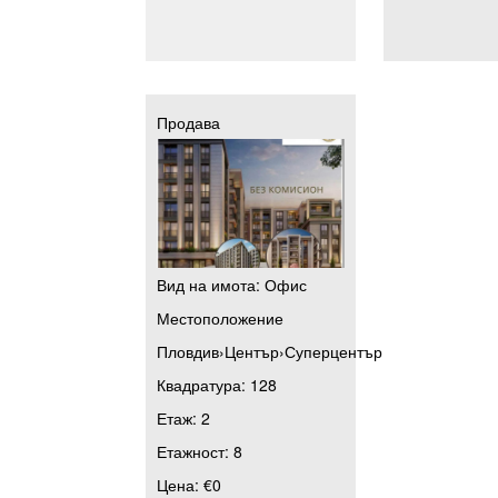
Продава
Вид на имота:
Офис
Местоположение
Пловдив
›
Център
›
Суперцентър
Квадратура:
128
Етаж:
2
Етажност:
8
Цена:
€0