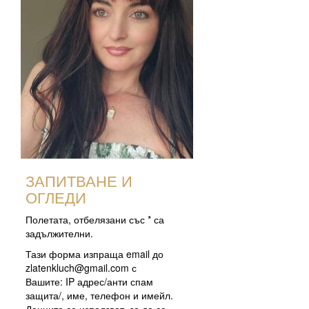
ЗАПИТВАНЕ И
ОГЛЕДИ
Полетата, отбелязани със * са
задължителни.
Тази форма изпраща email до
zlatenkluch@gmail.com
с
Вашите: IP адрес/анти спам
защита/, име, телефон и имейл.
Данните се използват, за да се